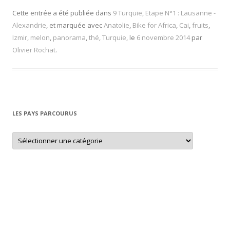
Cette entrée a été publiée dans
9 Turquie
,
Etape N°1 : Lausanne -
Alexandrie
, et marquée avec
Anatolie
,
Bike for Africa
,
Cai
,
fruits
,
Izmir
,
melon
,
panorama
,
thé
,
Turquie
, le
6 novembre 2014
par
Olivier Rochat
.
LES PAYS PARCOURUS
L
e
s
p
a
y
s
p
a
r
c
o
u
r