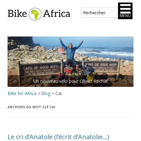
Bike for Africa
MENU
Aller
au
contenu
principal
Un nouveau vélo pour Olivier Rochat
Bike for Africa
>
blog
>
Cai
ARCHIVES DU MOT-CLÉ
CAI
Le cri d’Anatole (l’écrit d’Anatolie…)