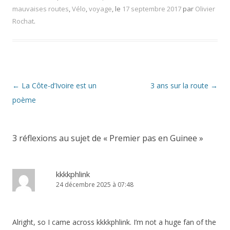
mauvaises routes
,
Vélo
,
voyage
, le
17 septembre 2017
par
Olivier
Rochat
.
Navigation
←
La Côte-d’Ivoire est un
3 ans sur la route
→
des
poème
articles
3 réflexions au sujet de «
Premier pas en Guinee
»
kkkkphlink
24 décembre 2025 à 07:48
Alright, so I came across kkkkphlink. I’m not a huge fan of the