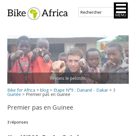
Bike for Africa
MENU
Aller
au
contenu
principal
Rejoins le peloton.
Bike for Africa
>
blog
>
Etape N°9 : Danané - Dakar
>
3
Guinée
>
Premier pas en Guinee
Premier pas en Guinee
3 réponses