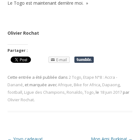
Le Togo est maintenant derrière moi. »
Olivier Rochat
Partager :
E-mail
Cette entrée a été publiée dans
2 Togo
,
Etape N°8 : Accra -
Danané
, et marquée avec
Afrique
,
Bike for Africa
,
Dapaong
,
football
,
Ligue des Champions
,
Ronaldo
,
Togo
, le
18 juin 2017
par
Olivier Rochat
.
Navigation
←
Yovo cadeaux!
Mon Ami Burkina!
→