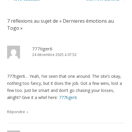
des
articles
7 réflexions au sujet de «
Dernieres émotions au
Togo
»
777tiger6
24 décembre 2025 à 07:52
777tiger6… Yeah, I’ve seen that one around. The site’s okay,
nothing too fancy, but it does the job. Got a few wins, lost a
few too. Just be smart and don’t go chasing your losses,
alright? Give it a whirl here:
777tiger6
↓
Répondre