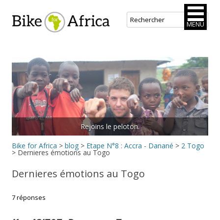
Bike for Africa
MENU
Aller
au
contenu
principal
Rejoins le peloton.
Bike for Africa
>
blog
>
Etape N°8 : Accra - Danané
>
2 Togo
>
Dernieres émotions au Togo
Dernieres émotions au Togo
7 réponses