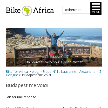
Bike for Africa
MENU
Aller
au
contenu
principal
Un nouveau vélo pour Olivier Rochat
Rejoins le peloton.
Bike for Africa
>
blog
>
Etape N°1 : Lausanne - Alexandrie
>
5
Hongrie
>
Budapest me voici!
Budapest me voici!
Laisser une réponse