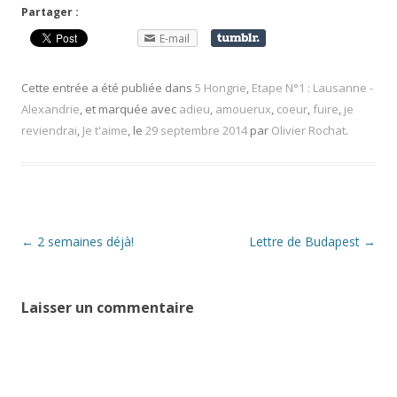
Partager :
E-mail
Cette entrée a été publiée dans
5 Hongrie
,
Etape N°1 : Lausanne -
Alexandrie
, et marquée avec
adieu
,
amouerux
,
coeur
,
fuire
,
je
reviendrai
,
Je t'aime
, le
29 septembre 2014
par
Olivier Rochat
.
Navigation
←
2 semaines déjà!
Lettre de Budapest
→
des
articles
Laisser un commentaire