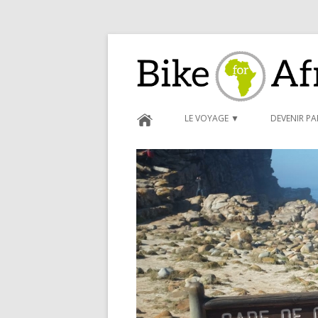
Bike for Africa
LE VOYAGE ▼
DEVENIR P
BLOG ►
CARNET D
FORMULAI
CONDITIO
PARRAINA