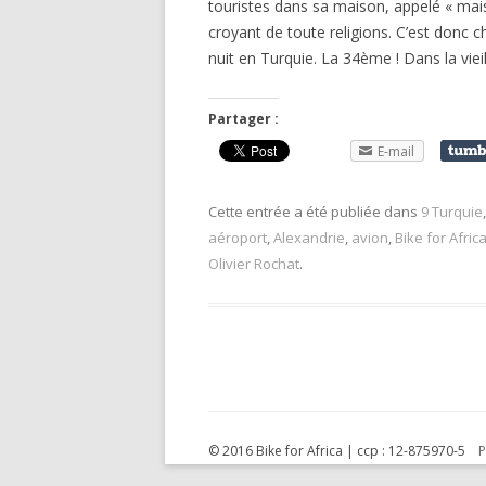
touristes dans sa maison, appelé « mais
croyant de toute religions. C’est donc c
nuit en Turquie. La 34ème ! Dans la vieil
Partager :
E-mail
Cette entrée a été publiée dans
9 Turquie
aéroport
,
Alexandrie
,
avion
,
Bike for Afric
Olivier Rochat
.
© 2016 Bike for Africa | ccp : 12-875970-5
P