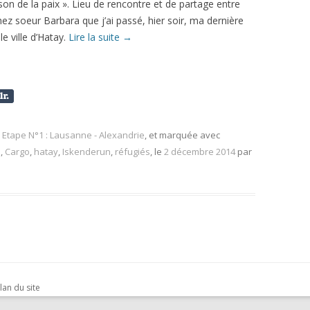
on de la paix ». Lieu de rencontre et de partage entre
hez soeur Barbara que j’ai passé, hier soir, ma dernière
le ville d’Hatay.
Lire la suite
→
,
Etape N°1 : Lausanne - Alexandrie
, et marquée avec
a
,
Cargo
,
hatay
,
Iskenderun
,
réfugiés
, le
2 décembre 2014
par
lan du site