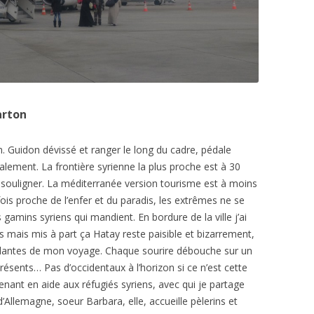
arton
n. Guidon dévissé et ranger le long du cadre, pédale
lement. La frontière syrienne la plus proche est à 30
e souligner. La méditerranée version tourisme est à moins
ois proche de l’enfer et du paradis, les extrêmes ne se
 gamins syriens qui mandient. En bordure de la ville j’ai
s mais mis à part ça Hatay reste paisible et bizarrement,
ueillantes de mon voyage. Chaque sourire débouche sur un
sents… Pas d’occidentaux à l’horizon si ce n’est cette
nant en aide aux réfugiés syriens, avec qui je partage
llemagne, soeur Barbara, elle, accueille pèlerins et