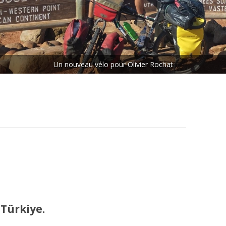
ETAPE N°5 : LES CHUTES
VICTORIA – LE CAP
ETAPE N°6 : LE CAP – MAKOUA
Un nouveau vélo pour Olivier Rochat
Rejoins le peloton.
ETAPE N°7 : MAKOUA – ACCRA
ETAPE N°8 : ACCRA – DANANÉ
 Türkiye.