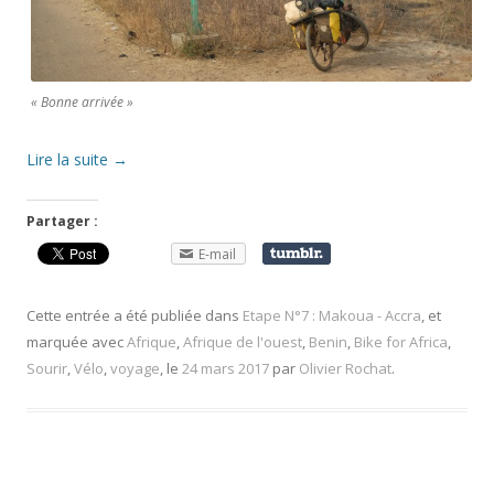
« Bonne arrivée »
Lire la suite
→
Partager :
E-mail
Cette entrée a été publiée dans
Etape N°7 : Makoua - Accra
, et
marquée avec
Afrique
,
Afrique de l'ouest
,
Benin
,
Bike for Africa
,
Sourir
,
Vélo
,
voyage
, le
24 mars 2017
par
Olivier Rochat
.