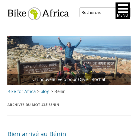
Bike for Africa
MENU
Aller
au
contenu
principal
Un nouveau vélo pour Olivier Rochat
Bike for Africa
>
blog
>
Benin
ARCHIVES DU MOT-CLÉ
BENIN
Bien arrivé au Bénin