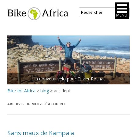
Bike for Africa
MENU
Aller
au
contenu
principal
Un nouveau vélo pour Olivier Rochat
Bike for Africa
>
blog
>
accident
ARCHIVES DU MOT-CLÉ
ACCIDENT
Sans maux de Kampala