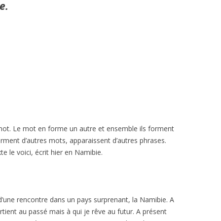
e.
 routière
routinière
n mot. Le mot en forme un autre et ensemble ils forment
forment d’autres mots, apparaissent d’autres phrases.
e le voici, écrit hier en Namibie.
d’une rencontre dans un pays surprenant, la Namibie. A
tient au passé mais à qui je rêve au futur. A présent