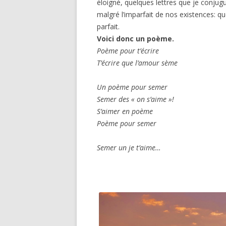
éloigné, quelques lettres que je conjug
malgré l’imparfait de nos existences: qu
parfait.
Voici donc un poème.
Poème pour t’écrire
T’écrire que l’amour sème
Un poème pour semer
Semer des « on s’aime »!
S’aime
Poème pour semer
Semer un je t’aime…