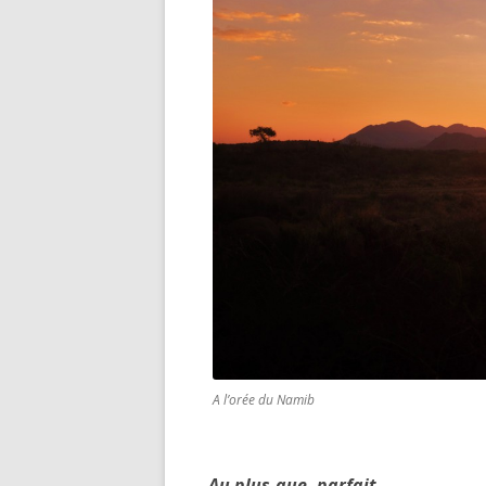
A l’orée du Namib
Au plus-que -parfait