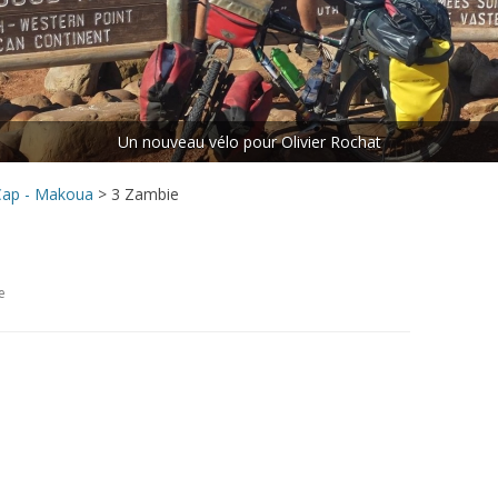
ETAPE N°5 : LES CHUTES
VICTORIA – LE CAP
ETAPE N°6 : LE CAP – MAKOUA
Rejoins le peloton.
ETAPE N°7 : MAKOUA – ACCRA
ETAPE N°8 : ACCRA – DANANÉ
 Cap - Makoua
>
3 Zambie
e