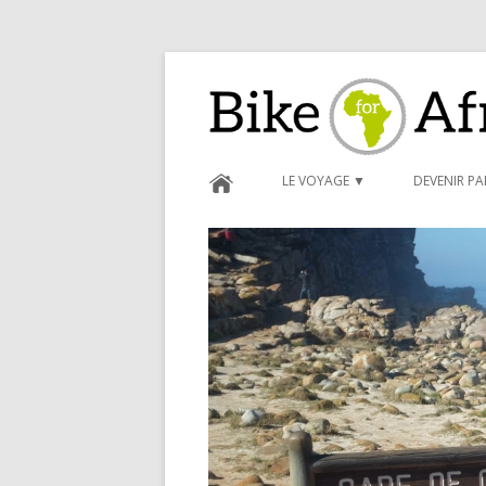
Bike for Africa
LE VOYAGE ▼
DEVENIR P
BLOG ►
CARNET D
FORMULAI
CONDITIO
PARRAINA