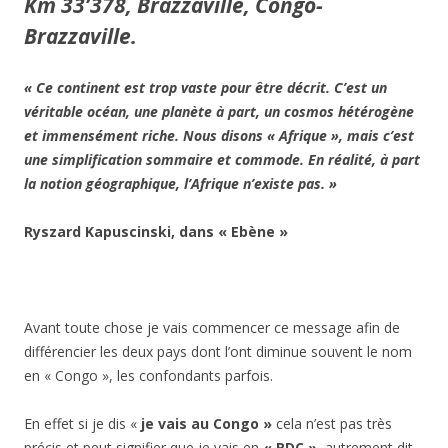
Km 33’378, Brazzaville, Congo-
Brazzaville.
« Ce continent est trop vaste pour être décrit. C’est un
véritable océan, une planète à part, un cosmos hétérogène
et immensément riche. Nous disons « Afrique », mais c’est
une simplification sommaire et commode. En réalité, à part
la notion géographique, l’Afrique n’existe pas. »
Ryszard Kapuscinski, dans « Ebène »
Avant toute chose je vais commencer ce message afin de
différencier les deux pays dont l’ont diminue souvent le nom
en « Congo », les confondants parfois.
En effet si je dis «
je vais au Congo »
cela n’est pas très
précis et peut signifier que je vais en
« RDC »
, autrement dit