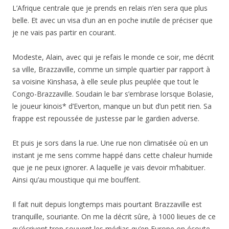
L’Afrique centrale que je prends en relais n’en sera que plus
belle. Et avec un visa d’un an en poche inutile de préciser que
je ne vais pas partir en courant.
Modeste, Alain, avec qui je refais le monde ce soir, me décrit
sa ville, Brazzaville, comme un simple quartier par rapport à
sa voisine Kinshasa, à elle seule plus peuplée que tout le
Congo-Brazzaville. Soudain le bar s’embrase lorsque Bolasie,
le joueur kinois* d’Everton, manque un but d’un petit rien. Sa
frappe est repoussée de justesse par le gardien adverse.
Et puis je sors dans la rue. Une rue non climatisée où en un
instant je me sens comme happé dans cette chaleur humide
que je ne peux ignorer. A laquelle je vais devoir m’habituer.
Ainsi qu’au moustique qui me bouffent.
Il fait nuit depuis longtemps mais pourtant Brazzaville est
tranquille, souriante. On me la décrit sûre, à 1000 lieues de ce
qu’écrivent trop souvent les médias qu’en Europe on écoute