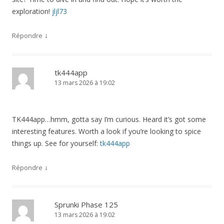
exploration!
jljl73
↓
Répondre
tk444app
13 mars 2026 à 19:02
TK444app…hmm, gotta say I’m curious. Heard it’s got some
interesting features. Worth a look if you’re looking to spice
things up. See for yourself:
tk444app
↓
Répondre
Sprunki Phase 125
13 mars 2026 à 19:02