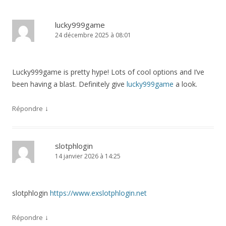
lucky999game
24 décembre 2025 à 08:01
Lucky999game is pretty hype! Lots of cool options and I’ve
been having a blast. Definitely give
lucky999game
a look.
↓
Répondre
slotphlogin
14 janvier 2026 à 14:25
slotphlogin
https://www.exslotphlogin.net
↓
Répondre