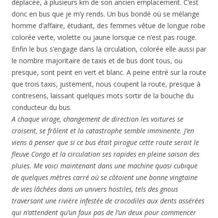
déplacée, à plusieurs km de son ancien emplacement. C’est
donc en bus que je m’y rends. Un bus bondé où se mélange
homme d’affaire, étudiant, des femmes vêtue de longue robe
colorée verte, violette ou jaune lorsque ce n’est pas rouge.
Enfin le bus s’engage dans la circulation, colorée elle aussi par
le nombre majoritaire de taxis et de bus dont tous, ou
presque, sont peint en vert et blanc. A peine entré sur la route
que trois taxis, justement, nous coupent la route, presque à
contresens, laissant quelques mots sortir de la bouche du
conducteur du bus.
A chaque virage, changement de direction les voitures se
croisent, se frôlent et la catastrophe semble imminente. J’en
viens à penser que si ce bus était pirogue cette route serait le
fleuve Congo et la circulation ses rapides en pleine saison des
pluies. Me voici maintenant dans une machine quasi cubique
de quelques mètres carré où se côtoient une bonne vingtaine
de vies lâchées dans un univers hostiles, tels des gnous
traversant une rivière infestée de crocodiles aux dents assérées
qui n’attendent qu’un faux pas de l’un deux pour commencer