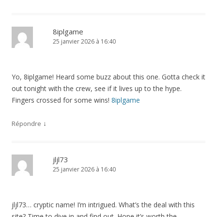
8iplgame
25 janvier 2026 à 16:40
Yo, 8iplgame! Heard some buzz about this one. Gotta check it
out tonight with the crew, see if it lives up to the hype.
Fingers crossed for some wins!
8iplgame
↓
Répondre
jljl73
25 janvier 2026 à 16:40
jljl73… cryptic name! I’m intrigued. What’s the deal with this
site? Time to dive in and find out. Hope it’s worth the