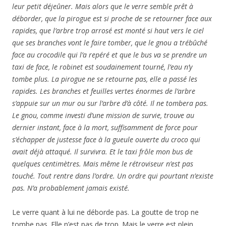
leur petit déjeûner. Mais alors que le verre semble prêt à
déborder, que la pirogue est si proche de se retourner face aux
rapides, que l’arbre trop arrosé est monté si haut vers le ciel
que ses branches vont le faire tomber, que le gnou a trébûché
face au crocodile qui l’a repéré et que le bus va se prendre un
taxi de face, le robinet est soudainement tourné, l’eau n’y
tombe plus. La pirogue ne se retourne pas, elle a passé les
rapides. Les branches et feuilles vertes énormes de l’arbre
s’appuie sur un mur ou sur l’arbre d’à côté. Il ne tombera pas.
Le gnou, comme investi d’une mission de survie, trouve au
dernier instant, face à la mort, suffisamment de force pour
s’échapper de justesse face à la gueule ouverte du croco qui
avait déjà attaqué. Il survivra. Et le taxi frôle mon bus de
quelques centimètres. Mais même le rétroviseur n’est pas
touché. Tout rentre dans l’ordre. Un ordre qui pourtant n’existe
pas. N’a probablement jamais existé.
Le verre quant à lui ne déborde pas. La goutte de trop ne
tombe pas. Elle n’est pas de trop. Mais le verre est plein.