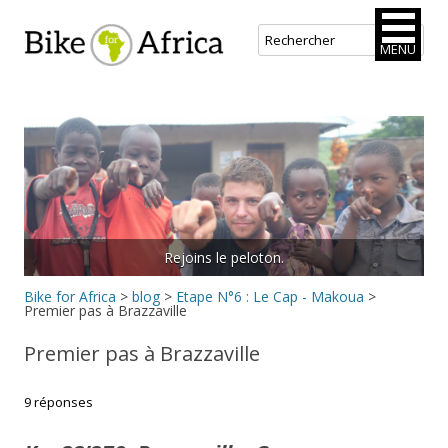
Bike for Africa
MENU
Aller
au
contenu
principal
Rejoins le peloton.
Bike for Africa
>
blog
>
Etape N°6 : Le Cap - Makoua
>
Premier pas à Brazzaville
Premier pas à Brazzaville
9 réponses