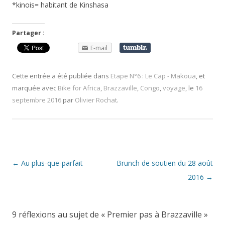
*kinois= habitant de Kinshasa
Partager :
E-mail
Cette entrée a été publiée dans
Etape N°6 : Le Cap - Makoua
, et
marquée avec
Bike for Africa
,
Brazzaville
,
Congo
,
voyage
, le
16
septembre 2016
par
Olivier Rochat
.
Navigation
←
Au plus-que-parfait
Brunch de soutien du 28 août
des
2016
→
articles
9 réflexions au sujet de «
Premier pas à Brazzaville
»