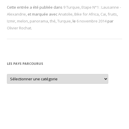
Cette entrée a été publiée dans
9 Turquie
,
Etape N°1 : Lausanne -
Alexandrie
, et marquée avec
Anatolie
,
Bike for Africa
,
Cai
,
fruits
,
Izmir
,
melon
,
panorama
,
thé
,
Turquie
, le
6 novembre 2014
par
Olivier Rochat
.
LES PAYS PARCOURUS
L
e
s
p
a
y
s
p
a
r
c
o
u
r