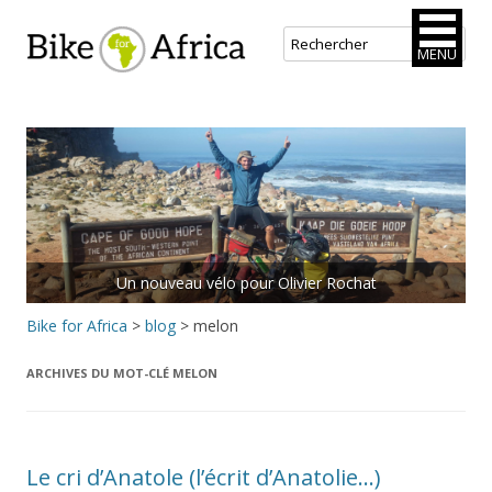
Bike for Africa
MENU
Aller
au
contenu
principal
Un nouveau vélo pour Olivier Rochat
Bike for Africa
>
blog
>
melon
ARCHIVES DU MOT-CLÉ
MELON
Le cri d’Anatole (l’écrit d’Anatolie…)