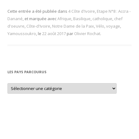
Cette entrée a été publiée dans
4 Côte d'Ivoire
,
Etape N°8 : Accra -
Danané
, et marquée avec
Afrique
,
Basilique
,
catholique
,
chef
d'oeuvre
,
Côte-d'Ivoire
,
Notre Dame de la Paix
,
Vélo
,
voyage
,
Yamoussoukro
, le
22 août 2017
par
Olivier Rochat
.
LES PAYS PARCOURUS
L
e
s
p
a
y
s
p
a
r
c
o
u