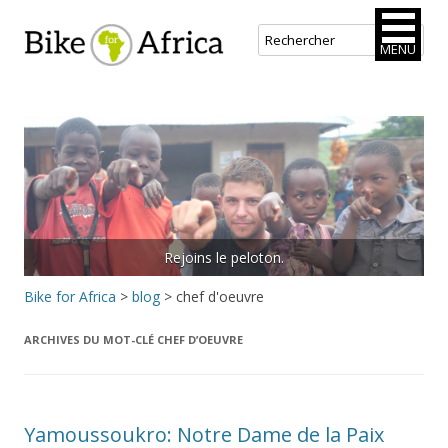
Bike for Africa
MENU
Aller
au
contenu
principal
Rejoins le peloton.
Bike for Africa
>
blog
>
chef d'oeuvre
ARCHIVES DU MOT-CLÉ
CHEF D’OEUVRE
Yamoussoukro: Notre Dame de la Paix