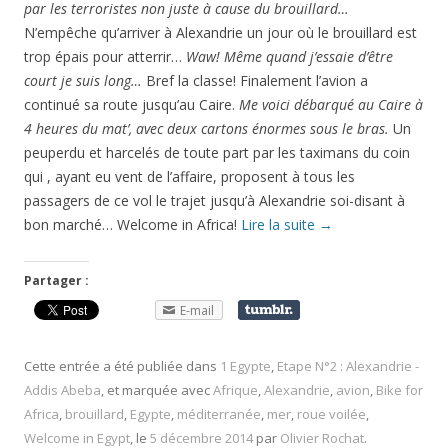
par les terroristes non juste à cause du brouillard…
N’empêche qu’arriver à Alexandrie un jour où le brouillard est
trop épais pour atterrir…
Waw!
Même quand j’essaie d’être
court je suis long…
Bref la classe! Finalement l’avion a
continué sa route jusqu’au Caire.
Me voici débarqué au Caire à
4 heures du mat’, avec deux cartons énormes sous le bras.
Un
peuperdu et harcelés de toute part par les taximans du coin
qui , ayant eu vent de l’affaire, proposent à tous les
passagers de ce vol le trajet jusqu’à Alexandrie soi-disant à
bon marché… Welcome in Africa!
Lire la suite
→
Partager :
E-mail
Cette entrée a été publiée dans
1 Egypte
,
Etape N°2 : Alexandrie -
Addis Abeba
, et marquée avec
Afrique
,
Alexandrie
,
avion
,
Bike for
Africa
,
brouillard
,
Egypte
,
méditerranée
,
mer
,
roue voilée
,
Welcome in Egypt
, le
5 décembre 2014
par
Olivier Rochat
.