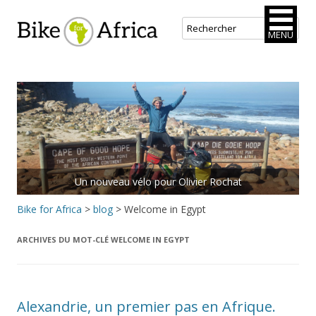
Bike for Africa
MENU
Aller
au
contenu
principal
Un nouveau vélo pour Olivier Rochat
Bike for Africa
>
blog
>
Welcome in Egypt
ARCHIVES DU MOT-CLÉ
WELCOME IN EGYPT
Alexandrie, un premier pas en Afrique.