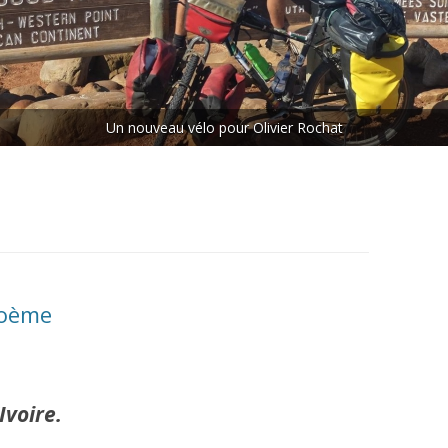
ETAPE N°5 : LES CHUTES
VICTORIA – LE CAP
ETAPE N°6 : LE CAP – MAKOUA
Rejoins le peloton.
ETAPE N°7 : MAKOUA – ACCRA
ETAPE N°8 : ACCRA – DANANÉ
poème
Ivoire.