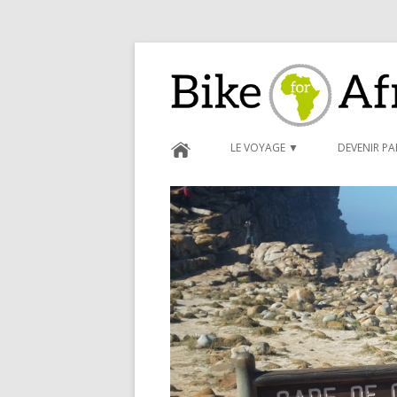
Bike for Africa
LE VOYAGE ▼
DEVENIR P
BLOG ►
CARNET D
FORMULAI
CONDITIO
PARRAINA