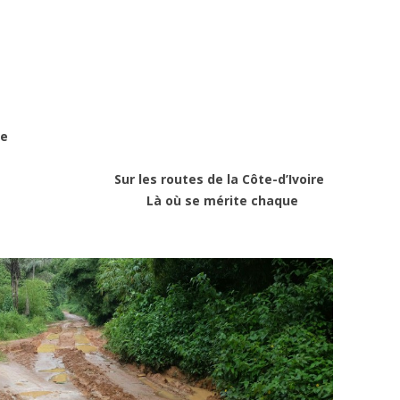
re
s
S
ur les routes de la Côte-d’Ivoire
L
à où se mérite chaque