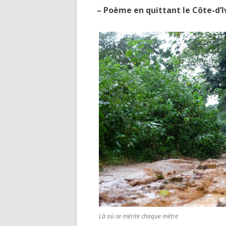
– Poème en quittant le Côte-d’I
Là où se mérite chaque mètre