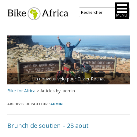
Bike for Africa
MENU
Aller
au
contenu
principal
Un nouveau vélo pour Olivier Rochat
Rejoins le peloton.
Bike for Africa
> Articles by: admin
ARCHIVES DE L’AUTEUR :
ADMIN
Brunch de soutien – 28 aout