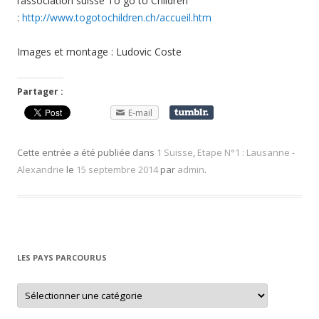
l’association suisse To go to Children
:
http://www.togotochildren.ch/accueil.htm
Images et montage : Ludovic Coste
Partager :
E-mail
Cette entrée a été publiée dans
1 Suisse
,
Etape N°1 : Lausanne -
Alexandrie
le
15 septembre 2014
par
admin
.
LES PAYS PARCOURUS
L
e
s
p