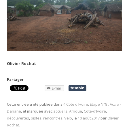
Olivier Rochat
Partager :
E-mail
Cette entrée a été publiée dans
4 Côte d'Ivoire
,
Etape N°8 : Accra -
Danané
, et marquée avec
accueils
,
Afrique
,
Côte-d'Ivoire
,
découvertes
,
pistes
,
rencontres
,
Vélo
, le
10 août 2017
par
Olivier
Rochat
.