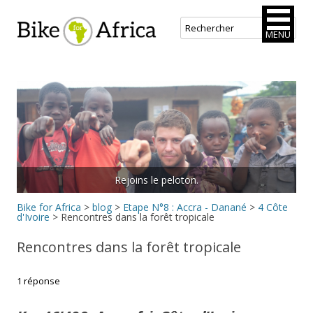
Bike for Africa
MENU
Aller
au
contenu
principal
Rejoins le peloton.
Bike for Africa
>
blog
>
Etape N°8 : Accra - Danané
>
4 Côte
d'Ivoire
>
Rencontres dans la forêt tropicale
Rencontres dans la forêt tropicale
1 réponse