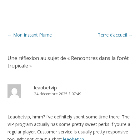
Navigation
←
Mon Instant Plume
Terre d’accueil
→
des
articles
Une réflexion au sujet de «
Rencontres dans la forêt
tropicale
»
leaobetvip
24 décembre 2025 à 07:49
Leaobetvip, hmm? I’ve definitely spent some time there. The
VIP program actually has some pretty sweet perks if you’re a
regular player. Customer service is usually pretty responsive
too. Why not give it a shot:
leaobetvip
.