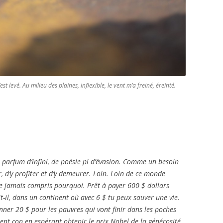
st levé. Au milieu des plaines, inflexible, le vent m’a freiné, éreinté.
arfum d’infini, de poésie pi d’évasion. Comme un besoin
, d’y profiter et d’y demeurer. Loin. Loin de ce monde
aie jamais compris pourquoi. Prêt à payer 600 $ dollars
it-il, dans un continent où avec 6 $ tu peux sauver une vie.
ner 20 $ pour les pauvres qui vont finir dans les poches
ent con en espérant obtenir le prix Nobel de la générosité