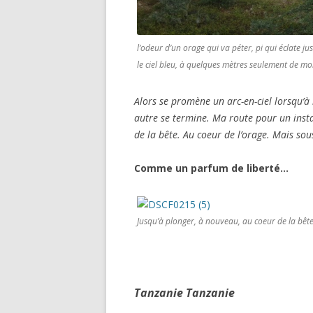
l’odeur d’un orage qui va péter, pi qui éclate ju
le ciel bleu, à quelques mètres seulement de moi
Alors se promène un arc-en-ciel lorsqu’à
autre se termine. Ma route pour un insta
de la bête. Au coeur de l’orage. Mais sous 
Comme un parfum de liberté…
Jusqu’à plonger, à nouveau, au coeur de la bête.
Tanzanie Tanzanie