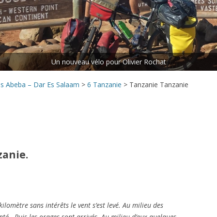
ETAPE N°5 : LES CHUTES
VICTORIA – LE CAP
ETAPE N°6 : LE CAP – MAKOUA
Rejoins le peloton.
ETAPE N°7 : MAKOUA – ACCRA
ETAPE N°8 : ACCRA – DANANÉ
is Abeba – Dar Es Salaam
>
6 Tanzanie
>
Tanzanie Tanzanie
zanie.
kilomètre sans intérêts le vent s’est levé. Au milieu des
reinté. Puis les orages sont arrivés. Au milieu d’eux quelques