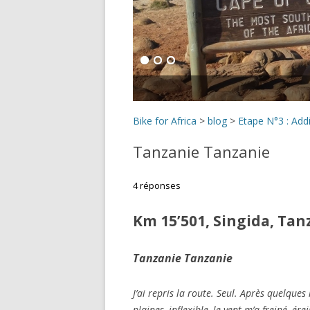
Bike for Africa
>
blog
>
Etape N°3 : Add
Tanzanie Tanzanie
4 réponses
Km 15’501, Singida, Tan
Tanzanie Tanzanie
J’ai repris la route. Seul. Après quelques 
plaines, inflexible, le vent m’a freiné, é