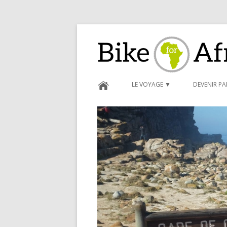
Bike for Africa
LE VOYAGE ▼
DEVENIR P
BLOG ►
CARNET D
FORMULAI
CONDITIO
PARRAINA