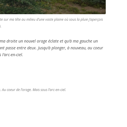
ste sur ma tête au milieu d’une vaste plaine où sous la pluie j’aperçois
.
 ma droite un nouvel orage éclate et qu’à ma gauche un
nt passe entre deux. Jusqu’à plonger, à nouveau, au coeur
l’arc-en-ciel.
 Au coeur de l’orage. Mais sous l’arc-en-ciel.