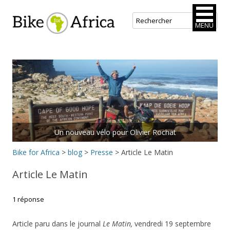
Bike for Africa
MENU
Aller
au
contenu
principal
Un nouveau vélo pour Olivier Rochat
Bike for Africa
>
blog
>
Presse
>
Article Le Matin
Article Le Matin
1 réponse
Article paru dans le journal
Le Matin,
vendredi 19 septembre