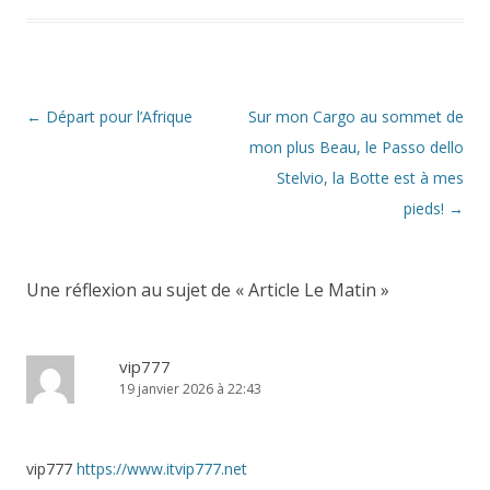
Navigation
←
Départ pour l’Afrique
Sur mon Cargo au sommet de
des
mon plus Beau, le Passo dello
articles
Stelvio, la Botte est à mes
pieds!
→
Une réflexion au sujet de «
Article Le Matin
»
vip777
19 janvier 2026 à 22:43
vip777
https://www.itvip777.net