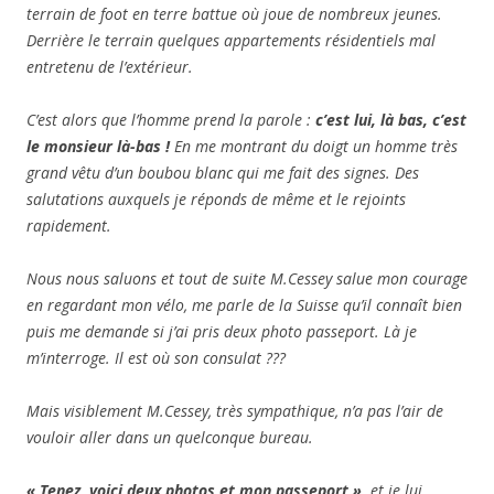
terrain de foot en terre battue où joue de nombreux jeunes.
Derrière le terrain quelques appartements résidentiels mal
entretenu de l’extérieur.
C’est alors que l’homme prend la parole :
c’est lui, là bas, c’est
le monsieur là-bas !
En me montrant du doigt un homme très
grand vêtu d’un boubou blanc qui me fait des signes. Des
salutations auxquels je réponds de même et le rejoints
rapidement.
Nous nous saluons et tout de suite M.Cessey salue mon courage
en regardant mon vélo, me parle de la Suisse qu’il connaît bien
puis me demande si j’ai pris deux photo passeport. Là je
m’interroge. Il est où son consulat ???
Mais visiblement M.Cessey, très sympathique, n’a pas l’air de
vouloir aller dans un quelconque bureau.
« Tenez, voici deux photos et mon passeport »,
et je lui