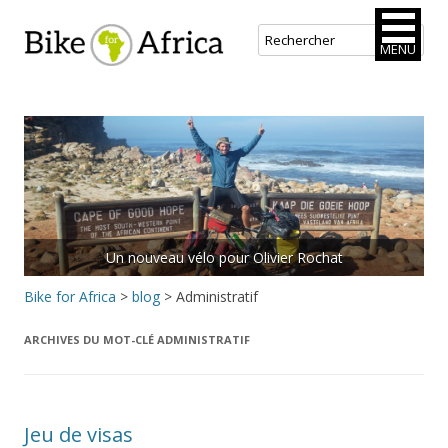
Bike for Africa
MENU
Aller
au
contenu
principal
Un nouveau vélo pour Olivier Rochat
Rejoins le peloton.
Bike for Africa
>
blog
>
Administratif
ARCHIVES DU MOT-CLÉ
ADMINISTRATIF
Jeu de visas