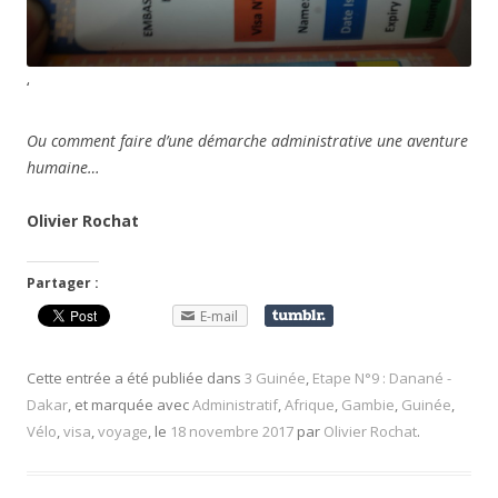
‘
Ou comment faire d’une démarche administrative une aventure
humaine…
Olivier Rochat
Partager :
E-mail
Cette entrée a été publiée dans
3 Guinée
,
Etape N°9 : Danané -
Dakar
, et marquée avec
Administratif
,
Afrique
,
Gambie
,
Guinée
,
Vélo
,
visa
,
voyage
, le
18 novembre 2017
par
Olivier Rochat
.