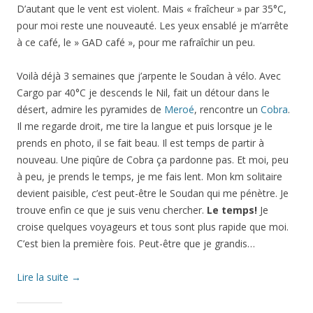
D’autant que le vent est violent. Mais « fraîcheur » par 35°C,
pour moi reste une nouveauté. Les yeux ensablé je m’arrête
à ce café, le » GAD café », pour me rafraîchir un peu.
Voilà déjà 3 semaines que j’arpente le Soudan à vélo. Avec
Cargo par 40°C je descends le Nil, fait un détour dans le
désert, admire les pyramides de
Meroé
, rencontre un
Cobra
.
Il me regarde droit, me tire la langue et puis lorsque je le
prends en photo, il se fait beau. Il est temps de partir à
nouveau. Une piqûre de Cobra ça pardonne pas. Et moi, peu
à peu, je prends le temps, je me fais lent. Mon km solitaire
devient paisible, c’est peut-être le Soudan qui me pénètre. Je
trouve enfin ce que je suis venu chercher.
Le temps!
Je
croise quelques voyageurs et tous sont plus rapide que moi.
C’est bien la première fois. Peut-être que je grandis…
Lire la suite
→