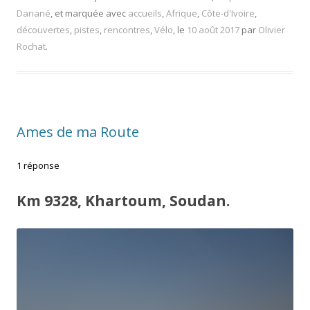
Danané
, et marquée avec
accueils
,
Afrique
,
Côte-d'Ivoire
,
découvertes
,
pistes
,
rencontres
,
Vélo
, le
10 août 2017
par
Olivier
Rochat
.
Ames de ma Route
1 réponse
Km 9328, Khartoum, Soudan.