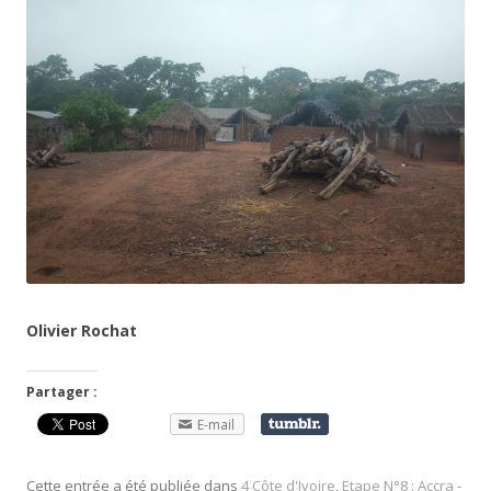
Olivier Rochat
Partager :
E-mail
Cette entrée a été publiée dans
4 Côte d'Ivoire
,
Etape N°8 : Accra -