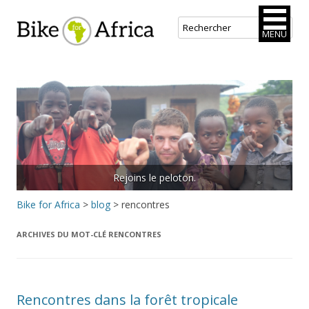
Bike for Africa
MENU
Aller
au
contenu
principal
Rejoins le peloton.
Bike for Africa
>
blog
>
rencontres
ARCHIVES DU MOT-CLÉ
RENCONTRES
Rencontres dans la forêt tropicale