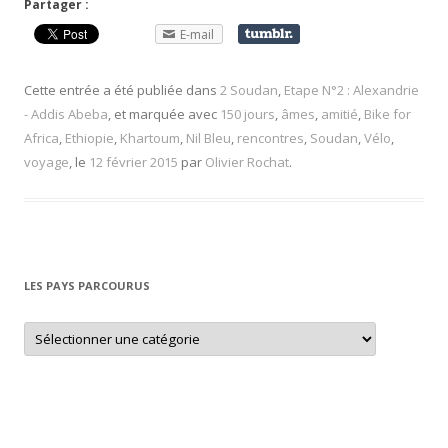
Partager :
E-mail
Cette entrée a été publiée dans
2 Soudan
,
Etape N°2 : Alexandrie
- Addis Abeba
, et marquée avec
150 jours
,
âmes
,
amitié
,
Bike for
Africa
,
Ethiopie
,
Khartoum
,
Nil Bleu
,
rencontres
,
Soudan
,
Vélo
,
voyage
, le
12 février 2015
par
Olivier Rochat
.
LES PAYS PARCOURUS
L
e
s
p
a
y
s
p
a